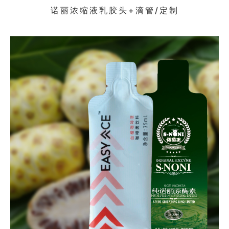
诺丽浓缩液乳胶头+滴管/定制