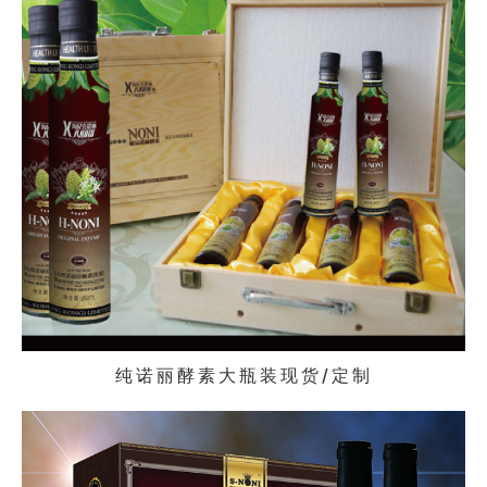
纯诺丽酵素大瓶装现货/定制