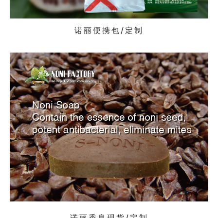
诺丽便携包/定制
诺丽香皂现货/定制