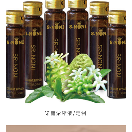
诺丽浓缩液/定制