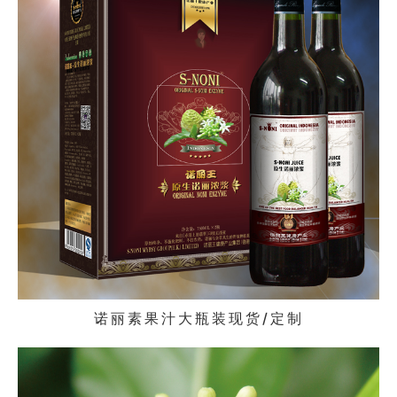
诺丽素果汁大瓶装现货/定制