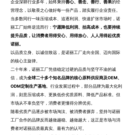
企业深耕行业多年，始终秉持
善心、善念、善行、善果
的经
营理念，以敬畏之心做好每一份产品，踏实履行企业责任。
当多数同行一味压缩成本、追逐利润、快速扩张市场时，诺
丽工厂始终逆流而行：
宁愿降低利润、抬高成本，也要持续
提升品质，让消费者用得安心、用得放心、人人用得起优质
诺丽。
以品质立身、以诚信致远，是诺丽工厂走向全国、迈向国际
的核心主旋律。
二十年来，诺丽工厂凭借稳定过硬的品质与坚守不渝的诚
信，成为
全球二十多个知名品牌的核心原料供应商及OEM、
ODM定制生产基地
。行业发展过程中，部分品牌为最大化利
润，刻意压缩成本、更换低价劣质原料、降低产品标准。但
市场从不辜负坚守，消费者更懂得分辨优劣。
随着劣质产品逐步被市场淘汰、被消费者摒弃，坚持与诺丽
工厂合作的品牌反而越做越稳、越做越大，这正是市场与消
费者对诺丽品质最真实、最有力的认可。