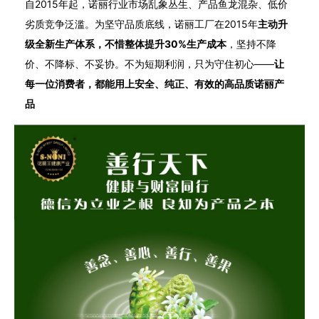
自2015年起，诺丽行业市场乱象丛生、产品鱼龙混杂、低价
劣质竞争泛滥。为坚守品质底线，诺丽工厂在2015年
主动升
级全新生产体系，不惜整体提升30%生产成本
，坚持不降
价、不降标、不妥协。不为短期利润，只为守住初心——
让
每一位消费者，都能用上安全、纯正、有效的高品质诺丽产
品