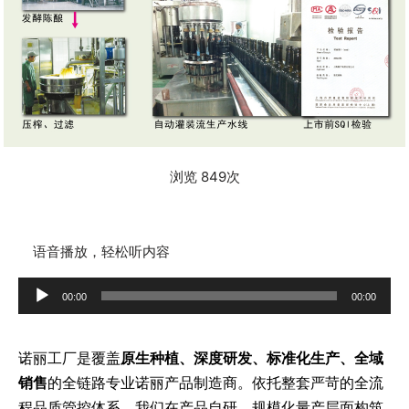
浏览 849次
语音播放，轻松听内容
音
00:00
00:00
频
播
诺丽工厂是覆盖
原生种植、深度研发、标准化生产、全域
放
销售
的全链路专业诺丽产品制造商。依托整套严苛的全流
器
程品质管控体系，我们在产品自研、规模化量产层面构筑