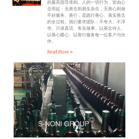
的最高指导准则。人的一切行为，皆由心
念而起：无善念则易生杂念，无善心则做
不好服务。善行，是践行善心、落实善念
的全过程。我们要求团队：不夸大、不浮
华、只讲真话、务实做事。以善念待人、
以善心暖心、以善行服务每一位客户与伙
伴。
Read More »