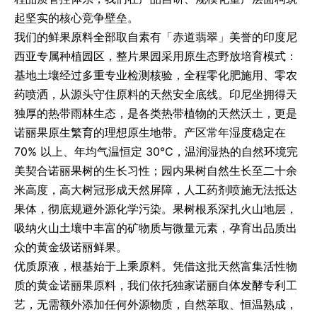
起坚实的核心竞争壁垒。
我们的鲜果原料全部取自素有「赤道翡翠」美誉的印度尼
西亚专属种植园区，整片果园采用原生态野放培育模式：
基地土壤经过多重专业检测核验，全程零化肥施用、零农
药喷洒，从源头守住原料的天然安全底线。印尼坐拥得天
独厚的热带雨林生态，是各类热带植物的天然沃土，更是
诺丽果原生繁育的理想原生地带。产区常年湿度稳定在
70% 以上、年均气温恒定 30℃，温润湿热的自然环境完
美契合诺丽果树的生长习性；园内果树自然生长至二十余
米高度，高大树冠形成天然屏障，人工药剂喷施无法抵达
果体，彻底规避外源化学污染。果树根系深扎火山地层，
吸纳火山土壤中丰富的矿物质与微量元素，孕育出品质出
众的黄金级诺丽鲜果。
优质原液，根基始于上乘原料。凭借这批天然富集活性物
质的黄金诺丽果原料，我们依托独家诺丽自体发酵专利工
艺，无需额外添加任何外源物质，自然萃取、恒温熟成，