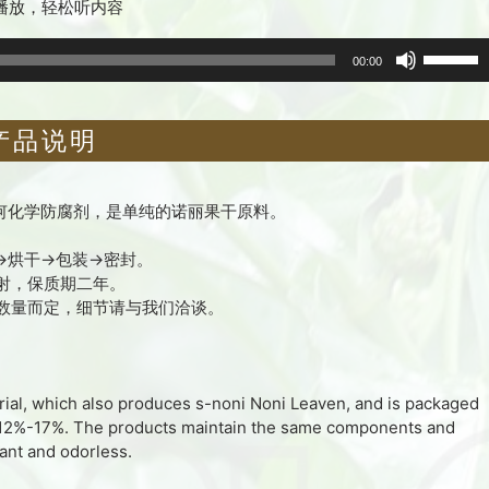
播放，轻松听内容
音
使
00:00
频
用
播
上
产品说明
放
/
器
下
箭
任何化学防腐剂，是单纯的诺丽果干原料。
头
→烘干→包装→密封。
键
射，保质期二年。
来
单数量而定，细节请与我们洽谈。
增
高
或
rial, which also produces s-noni Noni Leaven, and is packaged
降
een 12%-17%. The products maintain the same components and
低
rant and odorless.
音