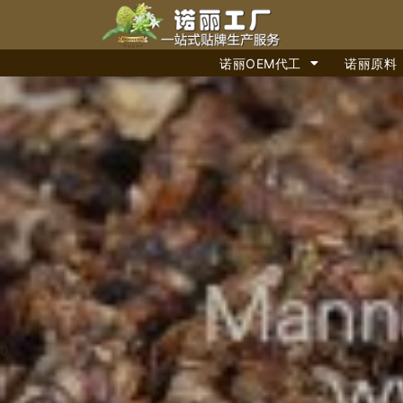
诺丽OEM代工
诺丽原料
0