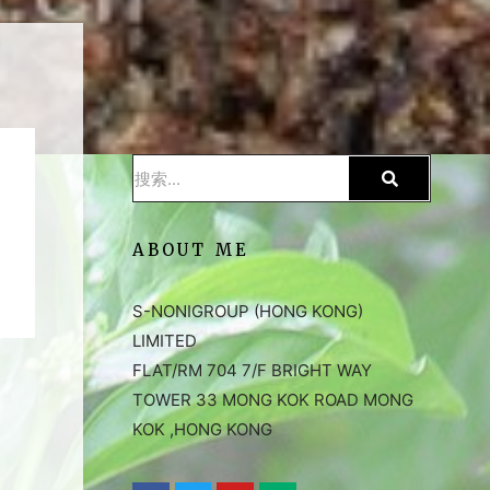
ABOUT ME
S-NONIGROUP (HONG KONG)
LIMITED
FLAT/RM 704 7/F BRIGHT WAY
TOWER 33 MONG KOK ROAD MONG
KOK ,HONG KONG