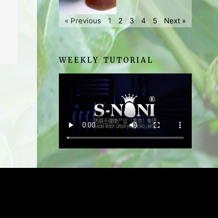
« Previous
1
2
3
4
5
Next »
WEEKLY TUTORIAL