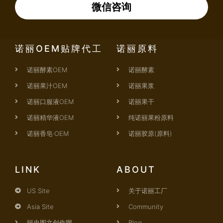
微信咨询
诺丽OEM贴牌代工
诺丽原料
诺丽酵素OEM
诺丽酵素
诺丽果汁OEM
诺丽果浆
诺丽口服液OEM
诺丽果干
诺丽精华液OEM
纯诺丽果粉原料
诺丽香皂·OEM
诺丽胶原(原料)
LINK
ABOUT
US Site
关于诺丽工厂
Asia Site
Community
丽史图文创作网
Blog