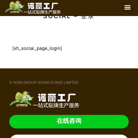
SOCIAL – 登录
[xh_social_page_login]
S-NONI GROUP (HONG KONG) LIMITED
在线咨询